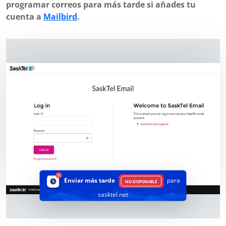
programar correos para más tarde si añades tu
cuenta a
Mailbird
.
Enviar más tarde
para
NO DISPONIBLE
sasktel.net