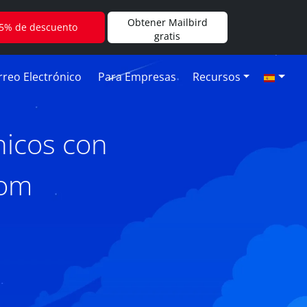
Obtener Mailbird
5% de descuento
gratis
reo Electrónico
Para Empresas
Recursos
nicos con
com