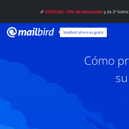
🎉
ESPECIAL: 75% de descuento
y ¡la 2ª licen
Mailbird ahora es gratis
Cómo pro
su