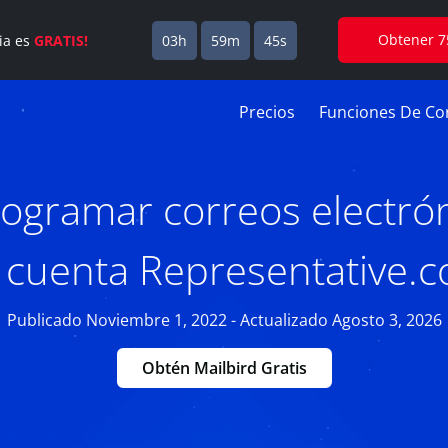
Obtener 7
cia es
GRATIS!
03h
59m
44s
Precios
Funciones De Cor
gramar correos electró
 cuenta Representative.
Publicado Noviembre 1, 2022 - Actualizado Agosto 3, 2026
Obtén Mailbird Gratis