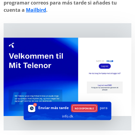
programar correos para más tarde si añades tu
cuenta a
Mailbird
.
Enviar más tarde
para
NO DISPONIBLE
info.dk