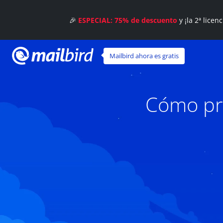
🎉
ESPECIAL: 75% de descuento
y ¡la 2ª licen
Mailbird ahora es gratis
Cómo pro