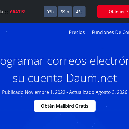
Obtener 7
cia es
GRATIS!
03h
59m
44s
Precios
Funciones De Cor
gramar correos electró
su cuenta Daum.net
Publicado Noviembre 1, 2022 - Actualizado Agosto 3, 2026
Obtén Mailbird Gratis