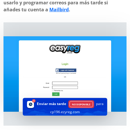
usarlo y programar correos para más tarde si
añades tu cuenta a
Mailbird
.
Enviar más tarde
para
NO DISPONIBLE
cp196.ezyreg.com