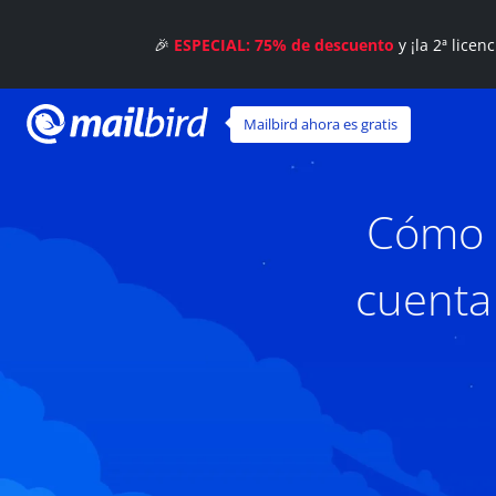
🎉
ESPECIAL: 75% de descuento
y ¡la 2ª licen
Mailbird ahora es gratis
Cómo u
cuenta