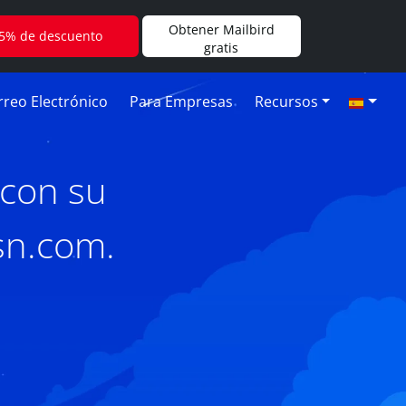
Obtener Mailbird
5% de descuento
gratis
reo Electrónico
Para Empresas
Recursos
 con su
sn.com.