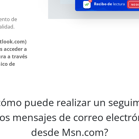
Recibo de
lectura
NO DI
ento de
alidad.
tlook.com)
s acceder a
ura a través
nico de
cómo puede realizar un seguim
los mensajes de correo electró
desde Msn.com?