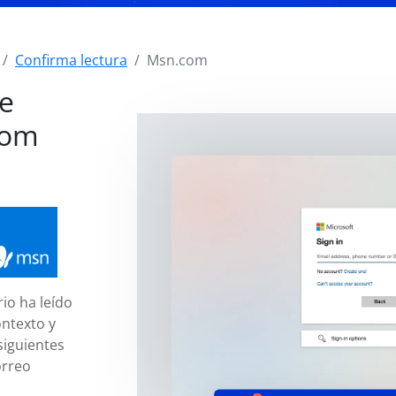
Confirma lectura
Msn.com
de
com
io ha leído
ntexto y
siguientes
orreo