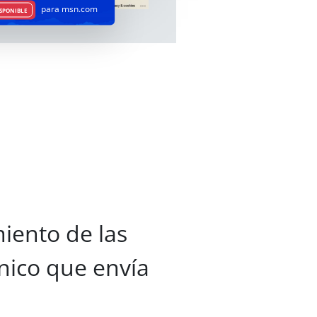
para msn.com
SPONIBLE
iento de las
nico que envía