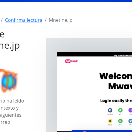
Confirma lectura
Mnet.ne.jp
de
ne.jp
io ha leído
ntexto y
siguientes
orreo