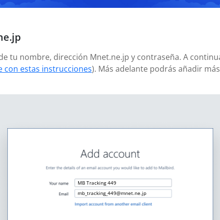
ne.jp
ñade tu nombre, dirección Mnet.ne.jp y contraseña. A contin
 con estas instrucciones
). Más adelante podrás añadir má
MB Tracking 449
mb_tracking_449@mnet.ne.jp