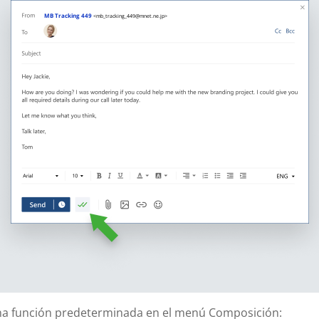
MB Tracking 449
<mb_tracking_449@mnet.ne.jp>
a función predeterminada en el menú Composición: