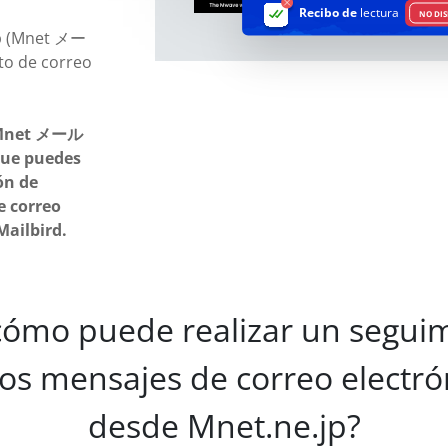
Recibo de
lectura
NO DIS
jp (Mnet メー
o de correo
 (Mnet メール
que puedes
ón de
e correo
Mailbird.
cómo puede realizar un seguim
los mensajes de correo electró
desde Mnet.ne.jp?