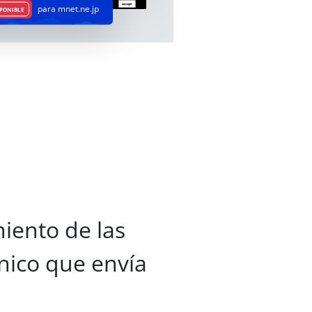
para mnet.ne.jp
PONIBLE
iento de las
nico que envía