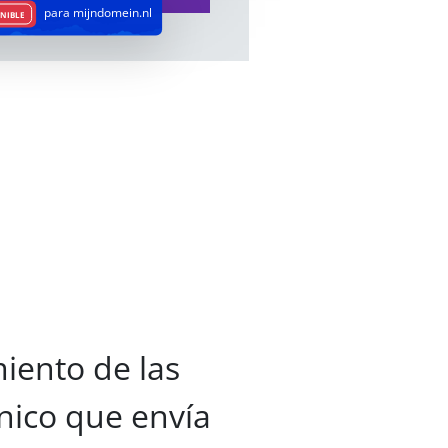
para mijndomein.nl
NIBLE
iento de las
nico que envía