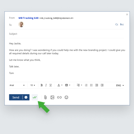
MB Tracking 648
<mb_tracking_648@mijndomein.nl>