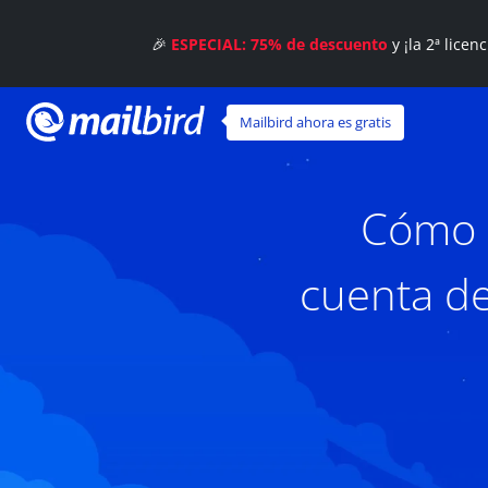
🎉
ESPECIAL: 75% de descuento
y ¡la 2ª licen
Mailbird ahora es gratis
Cómo u
cuenta de