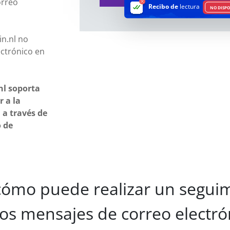
orreo
Recibo de
lectura
NO DISPO
n.nl no
ectrónico en
nl soporta
 a la
 a través de
o de
cómo puede realizar un seguim
los mensajes de correo electró