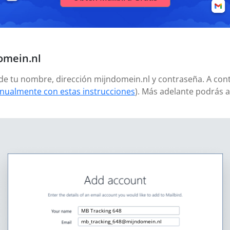
omein.nl
añade tu nombre, dirección mijndomein.nl y contraseña. A con
nualmente con estas instrucciones
). Más adelante podrás 
MB Tracking 648
mb_tracking_648@mijndomein.nl