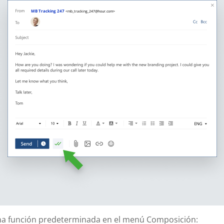
MB Tracking 247
<mb_tracking_247@hour.com>
a función predeterminada en el menú Composición: