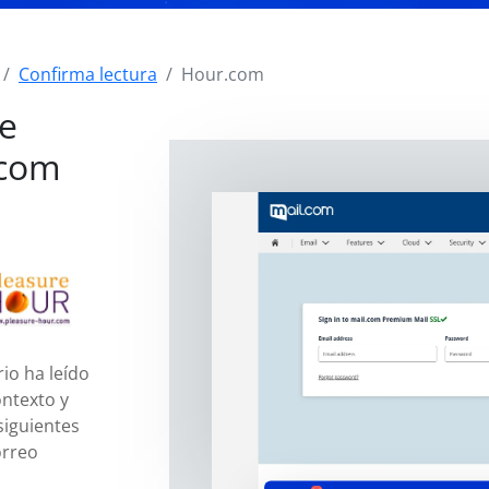
Confirma lectura
Hour.com
de
.com
io ha leído
ntexto y
siguientes
orreo