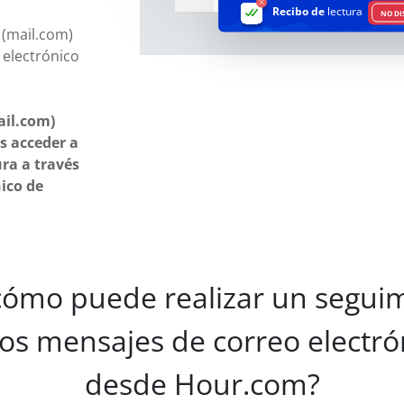
Recibo de
lectura
NO DI
(mail.com)
 electrónico
ail.com)
s acceder a
ura a través
nico de
cómo puede realizar un seguim
los mensajes de correo electró
desde Hour.com?