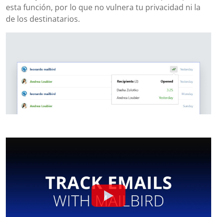
esta función, por lo que no vulnera tu privacidad ni la
de los destinatarios.