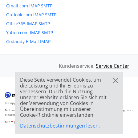
Gmail.com IMAP SMTP
Outlook.com IMAP SMTP
Office365 IMAP SMTP
Yahoo.com IMAP SMTP
Godaddy E-Mail IMAP
Kundenservice:
Service Center
Diese Seite verwendet Cookies, um
die Leistung und Ihr Erlebnis zu
verbessern. Durch die Nutzung
unserer Website erklären Sie sich mit
der Verwendung von Cookies in
© Copyright 2012-2026 Mailbird
Alle Rechte vorbehalten.
™
Übereinstimmung mit unserer
Nutzungsbedingunen
Datenschutzbestimmungen
Inhaltsverzeichnis
Anbieter-Logo von
Cookie-Richtlinie einverstanden.
clearbit.com
Mit
❤
gemacht
Datenschutzbestimmungen lesen
.