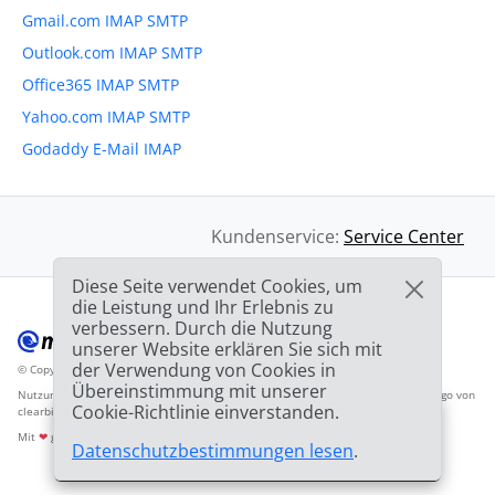
Gmail.com IMAP SMTP
Outlook.com IMAP SMTP
Office365 IMAP SMTP
Yahoo.com IMAP SMTP
Godaddy E-Mail IMAP
Kundenservice:
Service Center
Diese Seite verwendet Cookies, um
die Leistung und Ihr Erlebnis zu
verbessern. Durch die Nutzung
unserer Website erklären Sie sich mit
der Verwendung von Cookies in
© Copyright 2012-2026 Mailbird
Alle Rechte vorbehalten.
™
Übereinstimmung mit unserer
Nutzungsbedingunen
Datenschutzbestimmungen
Inhaltsverzeichnis
Anbieter-Logo von
Cookie-Richtlinie einverstanden.
clearbit.com
🎉
SPEZIAL ANGEBOT:
75%
und die 2. Lizenz
03h
59m
44s
Mit
❤
gemacht
Datenschutzbestimmungen lesen
.
GRATIS!