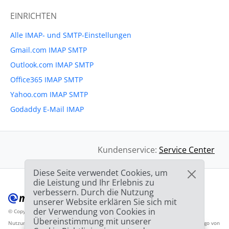
EINRICHTEN
Alle IMAP- und SMTP-Einstellungen
Gmail.com IMAP SMTP
Outlook.com IMAP SMTP
Office365 IMAP SMTP
Yahoo.com IMAP SMTP
Godaddy E-Mail IMAP
Kundenservice:
Service Center
Diese Seite verwendet Cookies, um
die Leistung und Ihr Erlebnis zu
verbessern. Durch die Nutzung
unserer Website erklären Sie sich mit
der Verwendung von Cookies in
© Copyright 2012-2026 Mailbird
Alle Rechte vorbehalten.
™
Übereinstimmung mit unserer
Nutzungsbedingunen
Datenschutzbestimmungen
Inhaltsverzeichnis
Anbieter-Logo von