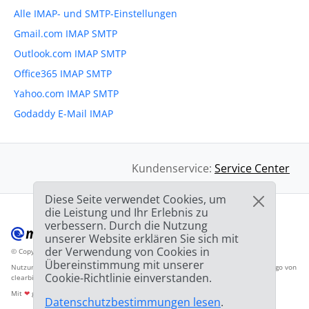
Alle IMAP- und SMTP-Einstellungen
Gmail.com IMAP SMTP
Outlook.com IMAP SMTP
Office365 IMAP SMTP
Yahoo.com IMAP SMTP
Godaddy E-Mail IMAP
Kundenservice:
Service Center
Diese Seite verwendet Cookies, um
die Leistung und Ihr Erlebnis zu
verbessern. Durch die Nutzung
unserer Website erklären Sie sich mit
der Verwendung von Cookies in
© Copyright 2012-2026 Mailbird
Alle Rechte vorbehalten.
™
Übereinstimmung mit unserer
Nutzungsbedingunen
Datenschutzbestimmungen
Inhaltsverzeichnis
Anbieter-Logo von
Cookie-Richtlinie einverstanden.
clearbit.com
Mit
❤
gemacht
Datenschutzbestimmungen lesen
.