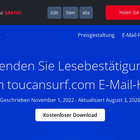
Holen Sie
enz
GRATIS!
03h
59m
44s
Preisgestaltung
E-Mail-
enden Sie Lesebestätigu
m toucansurf.com E-Mail-
Geschrieben November 1, 2022 - Aktualisiert August 3, 202
Kostenloser Download