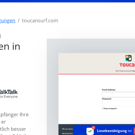
igungen
toucansurf.com
n
en in
mpfänger Ihre
 er
tlich besser
Lesebestätigung
ist