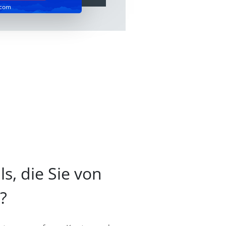
.com
s, die Sie von
?