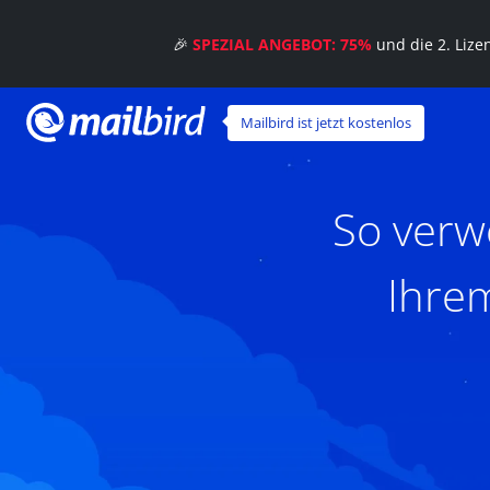
🎉
SPEZIAL ANGEBOT: 75%
und die 2. Liz
Mailbird ist jetzt kostenlos
So verw
Ihre