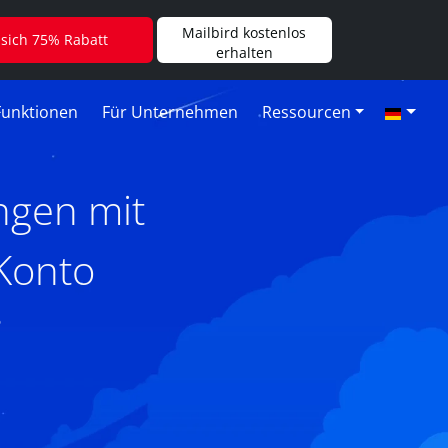
Mailbird kostenlos
 sich 75% Rabatt
erhalten
Funktionen
Für Unternehmen
Ressourcen
ngen mit
Konto
6