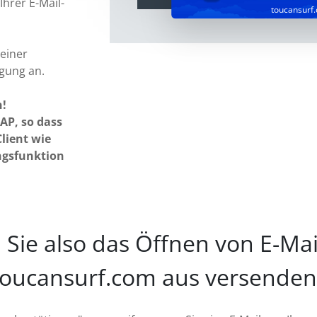
Ihrer E-Mail-
toucansurf
seiner
lgung an.
n!
AP, so dass
lient wie
ngsfunktion
 Sie also das Öffnen von E-Mail
toucansurf.com aus versenden