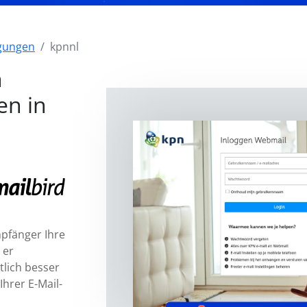
igungen
kpnnl
n
en in
mpfänger Ihre
 er
tlich besser
Ihrer E-Mail-