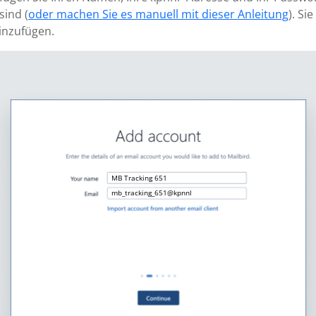
sind (
oder machen Sie es manuell mit dieser Anleitung
). S
inzufügen.
MB Tracking 651
mb_tracking_651@kpnnl