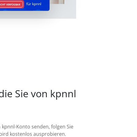
für kpnnl
ICHT VERFÜGBAR
die Sie von kpnnl
m kpnnl-Konto senden, folgen Sie
bird kostenlos ausprobieren.