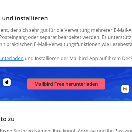
 und installieren
lient, der sich sehr gut für die Verwaltung mehrerer E-Mail
Posteingang oder separat bearbeitet werden. Es unterstützt
o mit praktischen E-Mail-Verwaltungsfunktionen wie Lesebes
unterladen
und Installieren der Mailbird-App auf Ihrem Des
Mailbird Free herunterladen
nto zu
 fügen Sie Ihren Namen, Ihre kpnnl -Adresse und Ihr Passwor