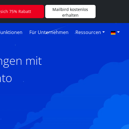
Mailbird kostenlos
 sich 75% Rabatt
erhalten
Funktionen
Für Unternehmen
Ressourcen
ngen mit
nto