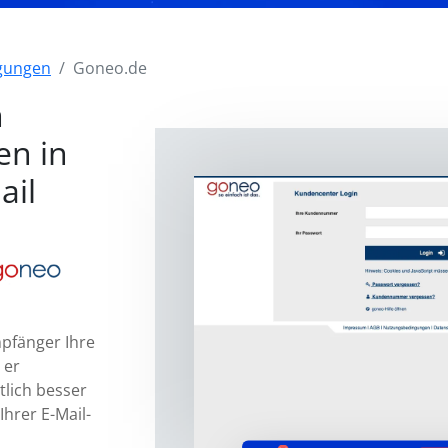
igungen
Goneo.de
n
en in
ail
mpfänger Ihre
 er
tlich besser
Ihrer E-Mail-