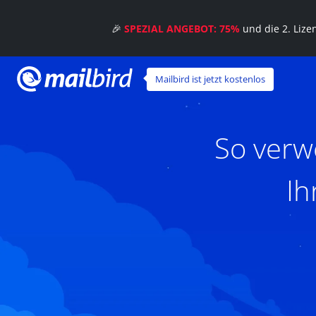
🎉
SPEZIAL ANGEBOT: 75%
und die 2. Liz
Mailbird ist jetzt kostenlos
So verw
Ih