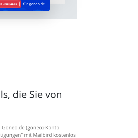
für goneo.de
HT VERFÜGBAR
s, die Sie von
em Goneo.de (goneo)-Konto
tigungen" mit Mailbird kostenlos