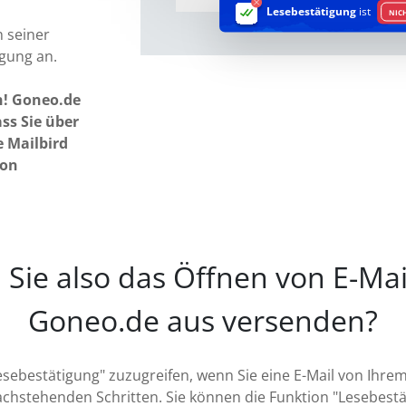
Lesebestätigung
ist
NIC
n seiner
lgung an.
n! Goneo.de
ss Sie über
e Mailbird
ion
 Sie also das Öffnen von E-Mail
Goneo.de aus versenden?
Lesebestätigung" zuzugreifen, wenn Sie eine E-Mail von Ihr
achstehenden Schritten. Sie können die Funktion "Lesebestä