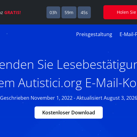
Holen Sie
enz
GRATIS!
03h
59m
45s
Preisgestaltung
E-Mail-
enden Sie Lesebestätigu
em Autistici.org E-Mail-K
Geschrieben November 1, 2022 - Aktualisiert August 3, 202
Kostenloser Download