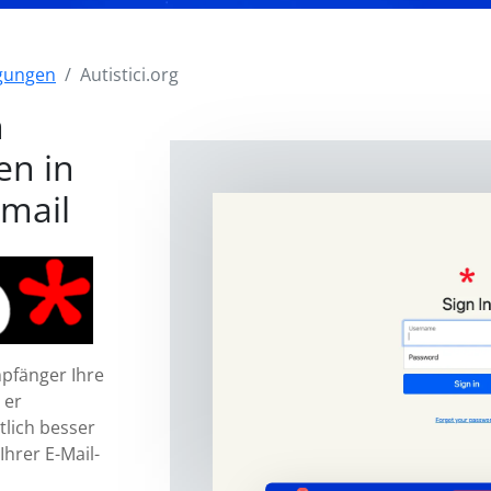
igungen
Autistici.org
n
en in
bmail
mpfänger Ihre
 er
tlich besser
Ihrer E-Mail-