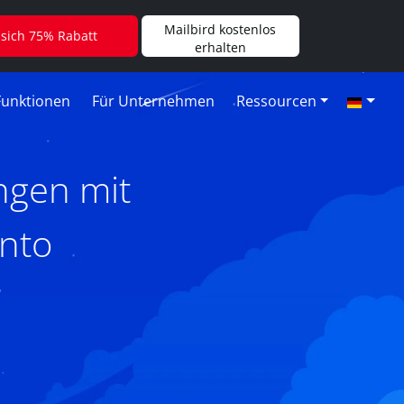
Mailbird kostenlos
 sich 75% Rabatt
erhalten
Funktionen
Für Unternehmen
Ressourcen
ngen mit
onto
6