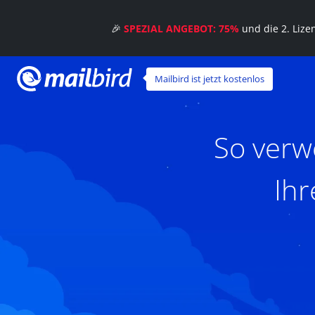
🎉
SPEZIAL ANGEBOT: 75%
und die 2. Liz
Mailbird ist jetzt kostenlos
So verw
Ihr